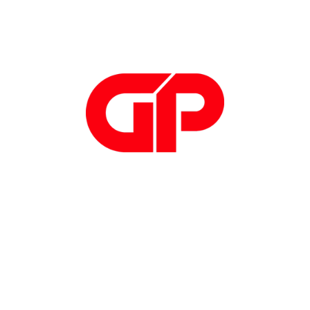
Iscriviti alla newsletter
di GP Progetti
Iscriviti
Telefono: +39
0308908049
Email:
info@gpprogetti.com