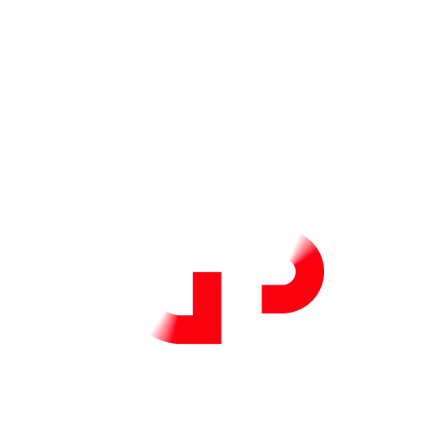
cliente e di tutti gli ordini fornitori e
terzisti.
Piano produzione terzisti
Gestione ordini terzisti e relativa
priorità con diversi livelli di
autonomia per il terzista (capacità
infinita, capacità dedicata, capacità
finita).