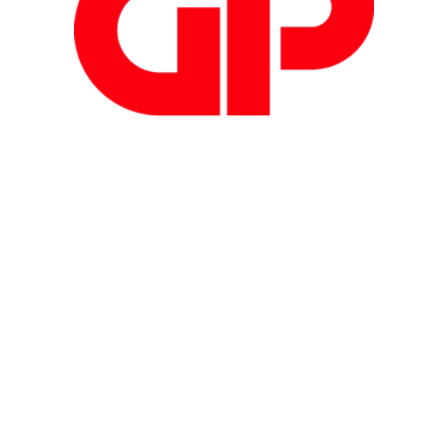
Telefono: +39
0308908049