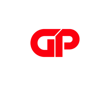
Iscriviti alla newsletter
di GP Progetti
Iscriviti
Telefono: +39
0308908049