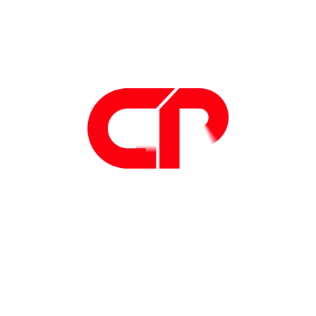
dinamica consente, senza necessita di
prerequisiti anagrafici, di utilizzare lo
strumento come simulatore/configuratore
dinamico sia di distinta base che di ciclo.
Next up.
Il modo più semplice per sapere lo
stato di lavoro delle macchine