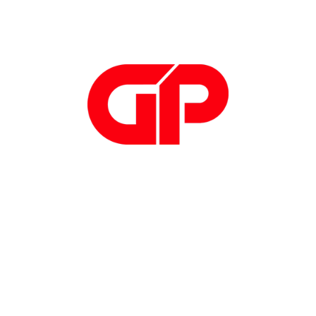
Iscriviti alla newsletter
di GP Progetti
Iscriviti
Telefono: +39
0308908049
Email:
info@gpprogetti.com