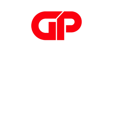
Iscriviti alla newsletter
di GP Progetti
Iscriviti
Telefono: +39
0308908049
Email:
info@gpprogetti.com
Privacy policy
Cookie policy