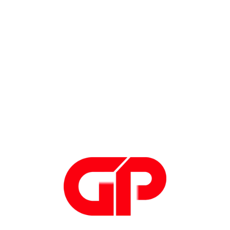
pesca, trasporti, industria automobilistica,
costruzione navale, fibre sintetiche, industria
carboniera e siderurgica.
Next up.
Industria 4.0