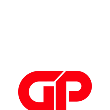
Automotive
A
Automotive
A