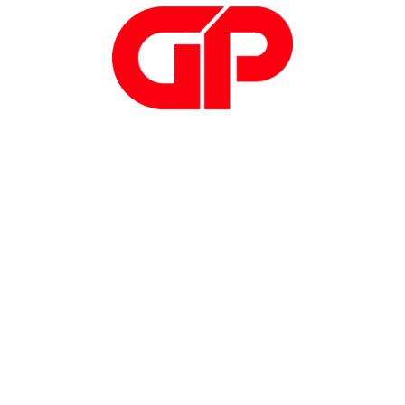
intrapreso dell’industria italiana sempre più orientata
verso nuovi prodotti, efficientamento dei processi e
tecnologie più evolute – dice il ministro – Il balzo
degli ordinativi di macchinari, robot e automazione
registrato da Ucimu è certamente il frutto di una
congiuntura economica favorevole e della
accresciuta propensione dei nostri imprenditori a
competere a livello internazionale, ma è anche il
risultato del nuovo sistema di incentivi – non più a
bando ma automatici, semplici e focalizzati
sull’innovazione – varato con il Piano Impresa 4.0, in
particolare con le misure di super e iper
ammortamento”.
Fonte: CorCom