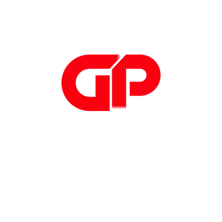
Telefono aziendale (Obbligatorio)
Nome e Cognome (Obbligatorio)
Ruolo aziendale (Obbligatorio)
Indirizzo email (Obbligatorio)
Telefono cellulare (Obbligatorio)