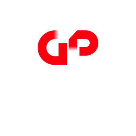
Iscriviti alla newsletter
di GP Progetti
Iscriviti
Telefono: +39
0308908049
Email:
info@gpprogetti.com