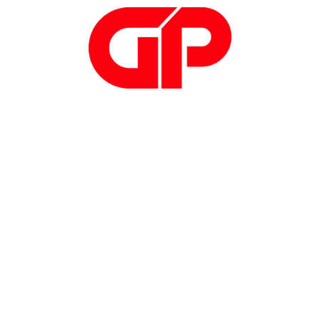
delle priorità assegnate
Buone doti relazionali, ottima
capacità di analisi ed ascolto,
propensione al lavoro in team
Capacità di interagire in dinamiche e
contesti complessi e
tecnologicamente evoluti
Preferibile conoscenza di base dei
sistemi operativi Windows e di SQL
Server
Disponibilità a gestire brevi trasferte
di lavoro su territorio nazionale